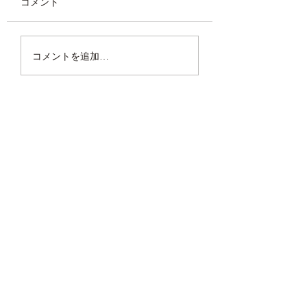
コメント
廃棄物から再生された
【WINGSACK3
コメントを追加…
「リサイクルナイロ
アケで先行予約販
ン」とは？
中！
プライバシーポリシー
会社概要
ご利用ガイド
特定商取引に基づく表記
I-pack Tokyo