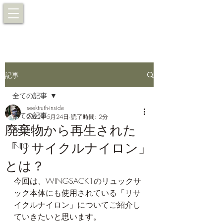
記事
全ての記事
seektruth-inside
全ての記事
2022年5月24日
読了時間: 2分
廃棄物から再生された
PRESS
「リサイクルナイロン」
INFO
とは？
今回は、WINGSACK1のリュックサ
ック本体にも使用されている「リサ
イクルナイロン」についてご紹介し
ていきたいと思います。