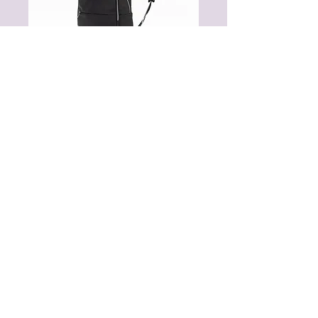
​Comfort 10​
Comfort10
本体生地：ナイロンツイル
カラー：ゴールドファスナー
シルバーファスナー
サイズ：幅390 / 横280 / 奥行140 mm
重さ：605g
容量：約10ℓ
​生産地：ベトナム