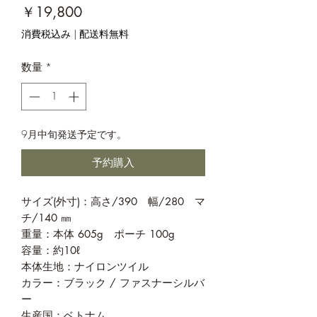
価
￥19,800
格
消費税込み
|
配送料無料
数量
*
9月中旬発送予定です。
予約購入
サイズ(外寸)：高さ/390 幅/280 マ
チ/140 ㎜
重量：本体 605g ポーチ 100g
容量：約10ℓ
本体生地：ナイロンツイル
カラー：ブラック / ファスナーシルバ
ー
生産国：ベトナム